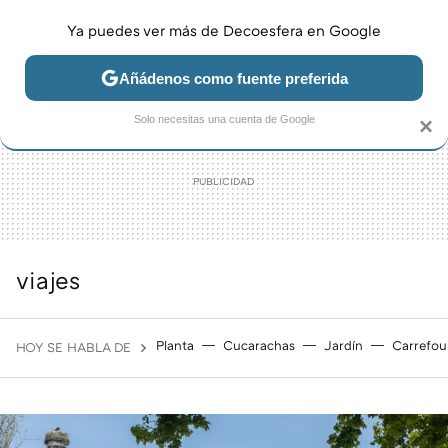
Ya puedes ver más de Decoesfera en Google
MENÚ
NUEVO
Añádenos como fuente preferida
JARDÍN Y TERRAZA
SALÓN
DORMITORIO
COCINA
Solo necesitas una cuenta de Google
×
viajes
Planta
Cucarachas
Jardín
Carrefou
HOY SE HABLA DE