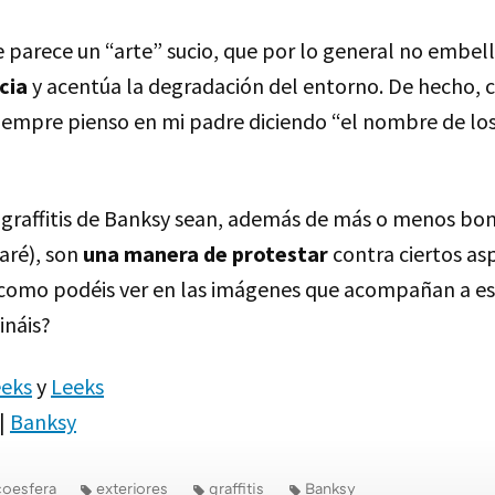
me parece un “arte” sucio, que por lo general no embell
cia
y acentúa la degradación del entorno. De hecho, 
iempre pienso en mi padre diciendo “el nombre de lo
 graffitis de Banksy sean, además de más o menos bon
aré), son
una manera de protestar
contra ciertos as
 como podéis ver en las imágenes que acompañan a es
ináis?
eeks
y
Leeks
|
Banksy
oesfera
exteriores
graffitis
Banksy