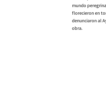
mundo peregrinab
florecieron en to
denunciaron al A
obra.