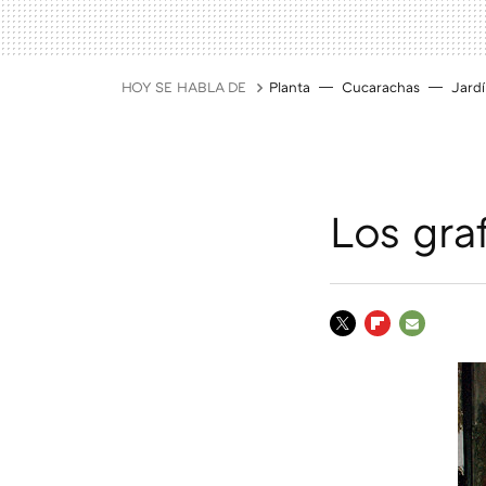
HOY SE HABLA DE
Planta
Cucarachas
Jard
Los graf
TWITTER
FLIPBOARD
E-
MAIL