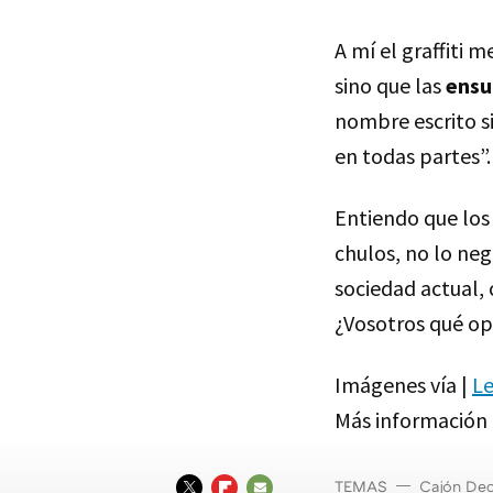
A mí el graffiti 
sino que las
ensu
nombre escrito s
en todas partes”.
Entiendo que los
chulos, no lo neg
sociedad actual,
¿Vosotros qué op
Imágenes vía |
L
Más información 
TEMAS
Cajón Dec