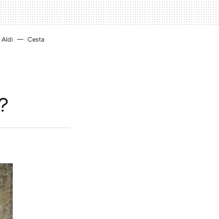
Aldi
Cesta
o?