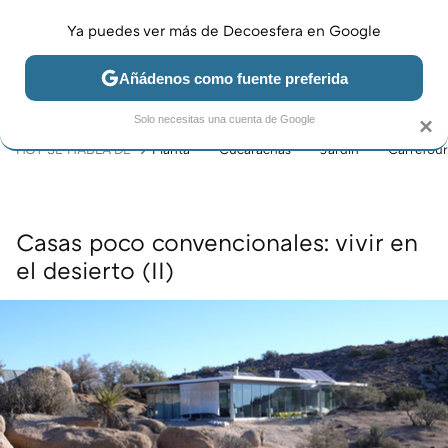
Ya puedes ver más de Decoesfera en Google
MENÚ
NUEVO
Añádenos como fuente preferida
JARDÍN Y TERRAZA
SALÓN
DORMITORIO
COCINA
Solo necesitas una cuenta de Google
×
HOY SE HABLA DE
Planta
Cucarachas
Jardín
Carrefour
Casas poco convencionales: vivir en
el desierto (II)