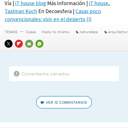
Vía |
iT house blog
Más información |
iT house
,
Taalman Koch
En Decoesfera |
Casas poco
convencionales: vivir en el desierto (I)
TEMAS
Casas
Hazlo tú mismo
naturaleza
arquitectur
TWITTER
FLIPBOARD
E-
WHATSAPP
MAIL
Comentarios cerrados
VER
12 COMENTARIOS