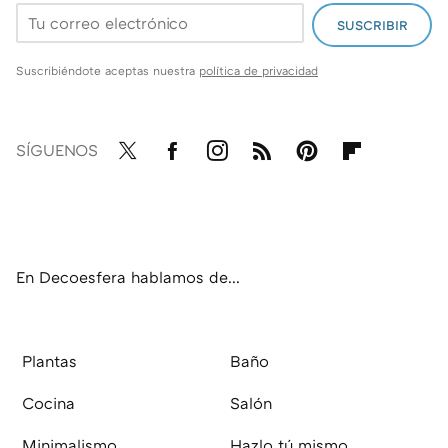
SUSCRIBIR
Suscribiéndote aceptas nuestra
política de privacidad
SÍGUENOS
Twit
Fac
Inst
RSS
Pint
Flip
ter
ebo
agr
eres
boa
ok
am
t
rd
En Decoesfera hablamos de...
Plantas
Baño
Cocina
Salón
Minimalismo
Hazlo tú mismo