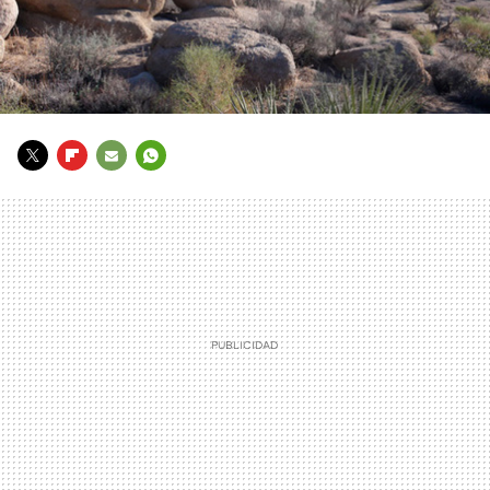
TWITTER
FLIPBOARD
E-
WHATSAPP
MAIL