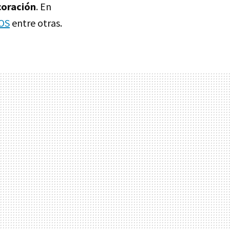
ecoración
. En
OS
entre otras.