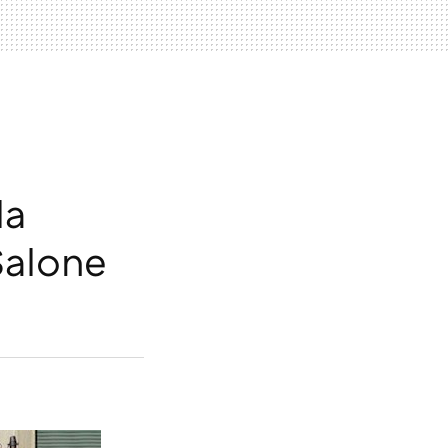
la
Salone