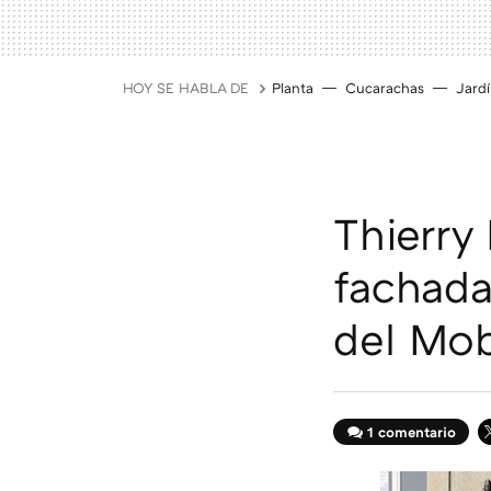
HOY SE HABLA DE
Planta
Cucarachas
Jard
Thierry
fachada
del Mob
1 comentario
T