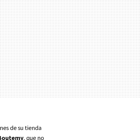
es de su tienda
y Boutemy
, que no