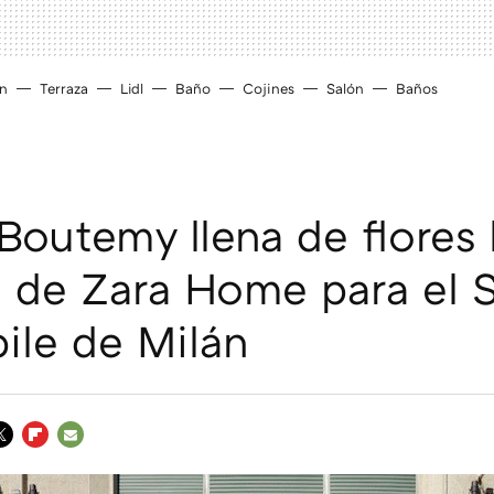
ín
Terraza
Lidl
Baño
Cojines
Salón
Baños
 Boutemy llena de flores 
 de Zara Home para el 
ile de Milán
WITTER
FLIPBOARD
E-
MAIL