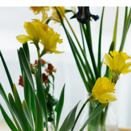
TWITTER
FLIPBOARD
E-
MAIL