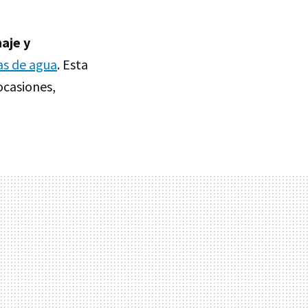
aje y
as de agua
. Esta
 ocasiones,