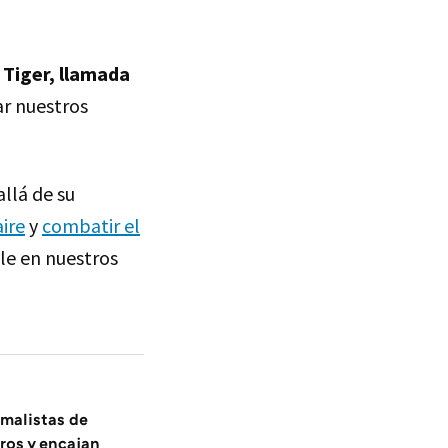
 Tiger, llamada
ar nuestros
allá de su
aire
y
combatir el
le en nuestros
imalistas de
ros y encajan