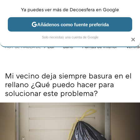
Ya puedes ver más de Decoesfera en Google
MENÚ
NUEVO
Añádenos como fuente preferida
JARDÍN Y TERRAZA
SALÓN
DORMITORIO
COCINA
Solo necesitas una cuenta de Google
×
HOY SE HABLA DE
Lidl
Baño
Plantas de interior
Ventil
Mi vecino deja siempre basura en el
rellano ¿Qué puedo hacer para
solucionar este problema?