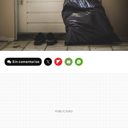
Sin comentarios
TWITTER
FLIPBOARD
E-
WHATSAPP
MAIL