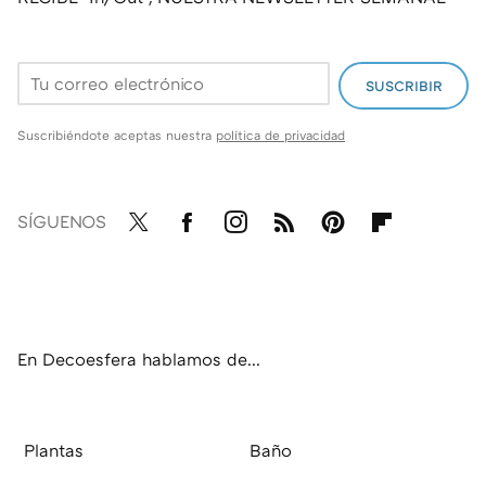
SUSCRIBIR
Suscribiéndote aceptas nuestra
política de privacidad
SÍGUENOS
Twit
Fac
Inst
RSS
Pint
Flip
ter
ebo
agr
eres
boa
ok
am
t
rd
En Decoesfera hablamos de...
Plantas
Baño