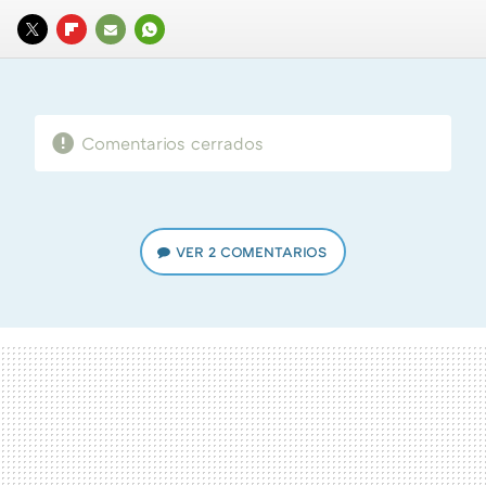
TWITTER
FLIPBOARD
E-
WHATSAPP
MAIL
Comentarios cerrados
VER
2 COMENTARIOS