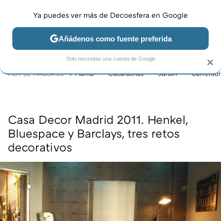
Ya puedes ver más de Decoesfera en Google
MENÚ
NUEVO
Añádenos como fuente preferida
JARDÍN Y TERRAZA
SALÓN
DORMITORIO
COCINA
Solo necesitas una cuenta de Google
×
HOY SE HABLA DE
Planta
Cucarachas
Jardín
Carrefour
Casa Decor Madrid 2011. Henkel,
Bluespace y Barclays, tres retos
decorativos