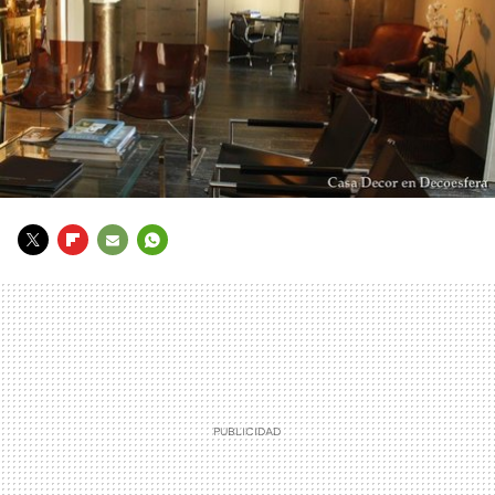
TWITTER
FLIPBOARD
E-
WHATSAPP
MAIL