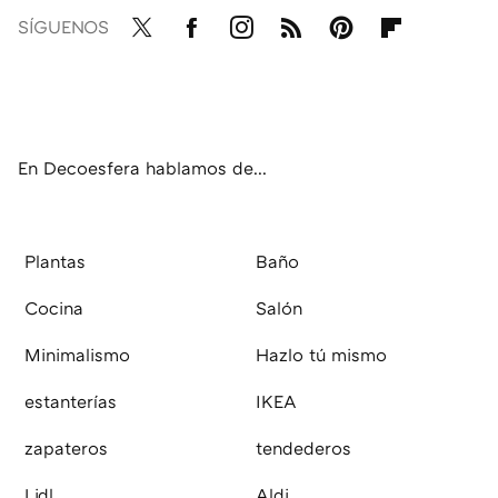
SÍGUENOS
Twit
Fac
Inst
RSS
Pint
Flip
ter
ebo
agr
eres
boa
ok
am
t
rd
En Decoesfera hablamos de...
Plantas
Baño
Cocina
Salón
Minimalismo
Hazlo tú mismo
estanterías
IKEA
zapateros
tendederos
Lidl
Aldi