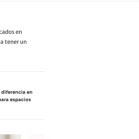
cados en
 a tener un
 diferencia en
 para espacios