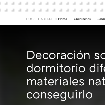
HOY SE HABLA DE
Planta
Cucarachas
Jard
Decoración so
dormitorio di
materiales na
conseguirlo