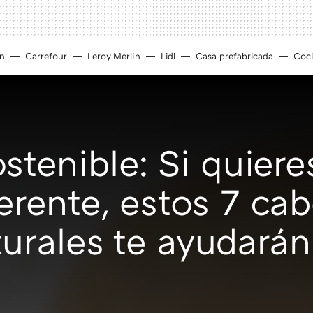
ín
Carrefour
Leroy Merlin
Lidl
Casa prefabricada
Coc
stenible: Si quiere
ferente, estos 7 ca
turales te ayudarán