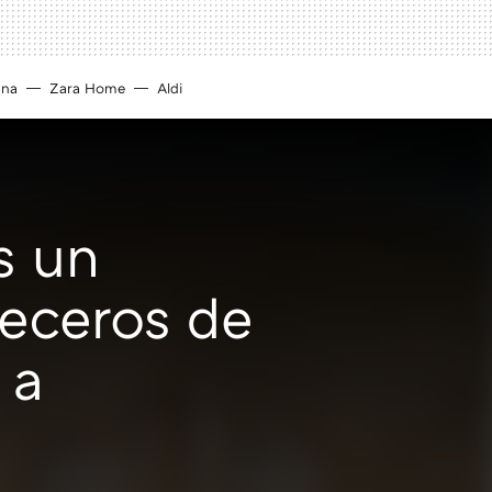
ina
Zara Home
Aldi
s un
beceros de
 a