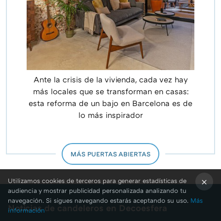
Ante la crisis de la vivienda, cada vez hay
más locales que se transforman en casas:
esta reforma de un bajo en Barcelona es de
lo más inspirador
MÁS PUERTAS ABIERTAS
Utilizamos cookies de terceros para generar estadísticas de
audiencia y mostrar publicidad personalizada analizando tu
×
navegación. Si sigues navegando estarás aceptando su uso.
Más
Noticias de candeleros en Decoesfera
información