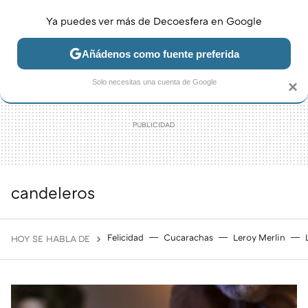
Ya puedes ver más de Decoesfera en Google
MENÚ
NUEVO
Añádenos como fuente preferida
JARDÍN Y TERRAZA
SALÓN
DORMITORIO
COCINA
Solo necesitas una cuenta de Google
×
candeleros
Felicidad
Cucarachas
Leroy Merlin
HOY SE HABLA DE