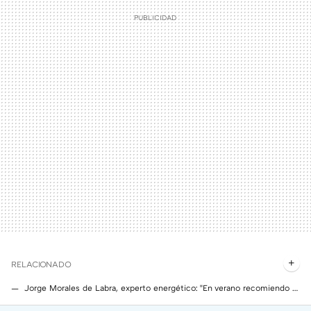
RELACIONADO
Jorge Morales de Labra, experto energético: "En verano recomiendo poner el aire acondicionado a esta temperatura para disminuir el consumo en la factura de la luz"
Un experto en aire acondicionado sobre el precio de tenerlo encendido en las horas centrales de calor: "Sería alrededor de 1,95 euros el día"