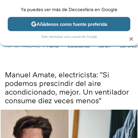
Ya puedes ver más de Decoesfera en Google
MENÚ
NUEVO
Añádenos como fuente preferida
JARDÍN Y TERRAZA
SALÓN
DORMITORIO
COCINA
Solo necesitas una cuenta de Google
×
HOY SE HABLA DE
Planta
Cucarachas
Jardín
Carrefour
Manuel Amate, electricista: "Si
podemos prescindir del aire
acondicionado, mejor. Un ventilador
consume diez veces menos"