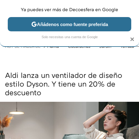
Ya puedes ver más de Decoesfera en Google
MENÚ
NUEVO
Añádenos como fuente preferida
JARDÍN Y TERRAZA
SALÓN
DORMITORIO
COCINA
Solo necesitas una cuenta de Google
×
HOY SE HABLA DE
Planta
Cucarachas
Jardín
Terraza
Aldi lanza un ventilador de diseño
estilo Dyson. Y tiene un 20% de
descuento