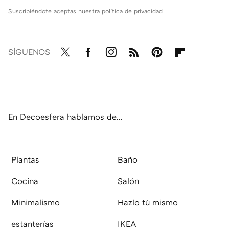
Suscribiéndote aceptas nuestra
política de privacidad
SÍGUENOS
Twit
Fac
Inst
RSS
Pint
Flip
ter
ebo
agr
eres
boa
ok
am
t
rd
En Decoesfera hablamos de...
Plantas
Baño
Cocina
Salón
Minimalismo
Hazlo tú mismo
estanterías
IKEA