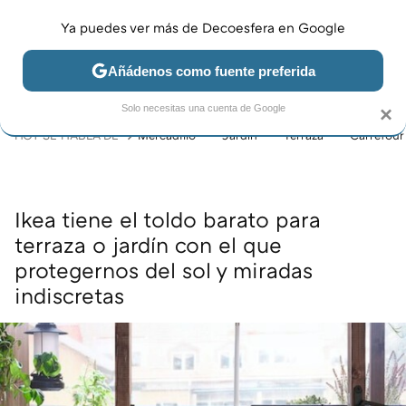
Ya puedes ver más de Decoesfera en Google
MENÚ
NUEVO
Añádenos como fuente preferida
JARDÍN Y TERRAZA
SALÓN
DORMITORIO
COCINA
Solo necesitas una cuenta de Google
×
HOY SE HABLA DE
Mercadillo
Jardín
Terraza
Carrefour
Ikea tiene el toldo barato para
terraza o jardín con el que
protegernos del sol y miradas
indiscretas