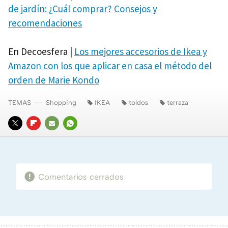
de jardín: ¿Cuál comprar? Consejos y
recomendaciones
En Decoesfera |
Los mejores accesorios de Ikea y
Amazon con los que aplicar en casa el método del
orden de Marie Kondo
TEMAS
Shopping
IKEA
toldos
terraza
TWITTER
FLIPBOARD
E-
WHATSAPP
MAIL
Comentarios cerrados