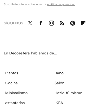
Suscribiéndote aceptas nuestra
política de privacidad
SÍGUENOS
Twit
Fac
Inst
RSS
Pint
Flip
ter
ebo
agr
eres
boa
ok
am
t
rd
En Decoesfera hablamos de...
Plantas
Baño
Cocina
Salón
Minimalismo
Hazlo tú mismo
estanterías
IKEA