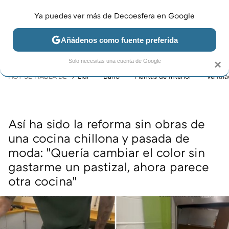
Ya puedes ver más de Decoesfera en Google
MENÚ
NUEVO
Añádenos como fuente preferida
JARDÍN Y TERRAZA
SALÓN
DORMITORIO
COCINA
Solo necesitas una cuenta de Google
×
HOY SE HABLA DE
Lidl
Baño
Plantas de interior
Ventil
Así ha sido la reforma sin obras de
una cocina chillona y pasada de
moda: "Quería cambiar el color sin
gastarme un pastizal, ahora parece
otra cocina"