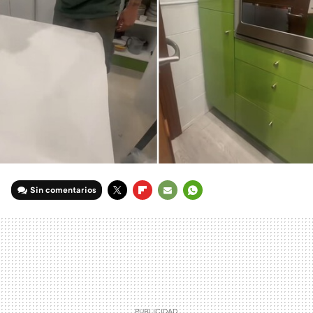
Sin comentarios
TWITTER
FLIPBOARD
E-
WHATSAPP
MAIL