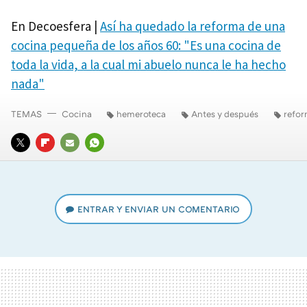
En Decoesfera |
Así ha quedado la reforma de una
cocina pequeña de los años 60: "Es una cocina de
toda la vida, a la cual mi abuelo nunca le ha hecho
nada"
TEMAS
Cocina
hemeroteca
Antes y después
refo
TWITTER
FLIPBOARD
E-
WHATSAPP
MAIL
ENTRAR Y ENVIAR UN COMENTARIO