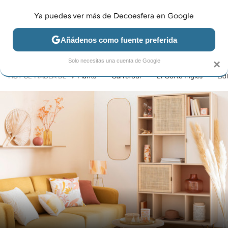
Ya puedes ver más de Decoesfera en Google
MENÚ
NUEVO
Añádenos como fuente preferida
JARDÍN Y TERRAZA
SALÓN
DORMITORIO
COCINA
Solo necesitas una cuenta de Google
×
HOY SE HABLA DE
Planta
Carrefour
El Corte Inglés
Lidl