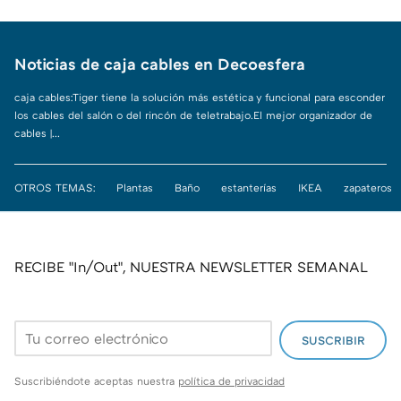
Noticias de caja cables en Decoesfera
caja cables:Tiger tiene la solución más estética y funcional para esconder
los cables del salón o del rincón de teletrabajo.El mejor organizador de
cables |...
OTROS TEMAS:
Plantas
Baño
estanterías
IKEA
zapateros
RECIBE "In/Out", NUESTRA NEWSLETTER SEMANAL
SUSCRIBIR
Suscribiéndote aceptas nuestra
política de privacidad