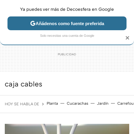
Ya puedes ver más de Decoesfera en Google
MENÚ
NUEVO
Añádenos como fuente preferida
JARDÍN Y TERRAZA
SALÓN
DORMITORIO
COCINA
Solo necesitas una cuenta de Google
×
caja cables
Planta
Cucarachas
Jardín
Carrefou
HOY SE HABLA DE