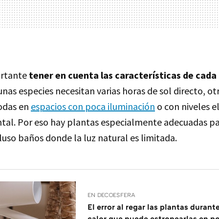
rtante
tener en cuenta las características de cada
nas especies necesitan varias horas de sol directo, ot
odas en
espacios con poca iluminación
o con niveles e
l. Por eso hay plantas especialmente adecuadas par
luso baños donde la luz natural es limitada.
EN DECOESFERA
El error al regar las plantas durant
calor que puede estropearlas en p