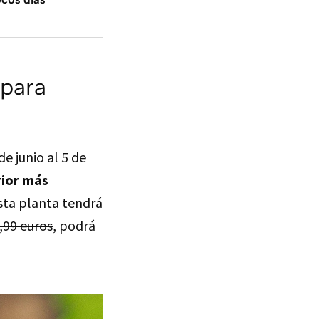
 para
e junio al 5 de
rior más
esta planta tendrá
,99 euros
, podrá