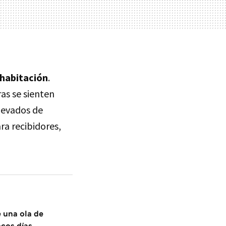
 habitación
.
ras se sienten
levados de
a recibidores,
e una ola de
ocos días