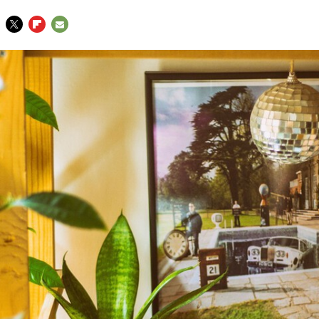
TWITTER
FLIPBOARD
E-
MAIL