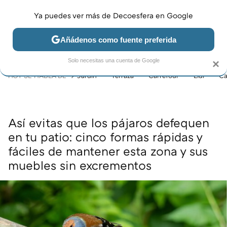
Ya puedes ver más de Decoesfera en Google
MENÚ
NUEVO
Añádenos como fuente preferida
JARDÍN Y TERRAZA
SALÓN
DORMITORIO
COCINA
Solo necesitas una cuenta de Google
×
HOY SE HABLA DE
Jardín
Terraza
Carrefour
Lidl
Ca
Así evitas que los pájaros defequen
en tu patio: cinco formas rápidas y
fáciles de mantener esta zona y sus
muebles sin excrementos