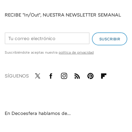
El secreto para que las orquídeas tengan hojas brillantes y vuelvan a florecer: los cuidados que recomiendan los expertos
Ignacio Guío, experto en plantas: "Con este truco casero podrás irte de vacaciones sin preocuparte por regar tus macetas"
RECIBE "In/Out", NUESTRA NEWSLETTER SEMANAL
SUSCRIBIR
Suscribiéndote aceptas nuestra
política de privacidad
SÍGUENOS
Twit
Fac
Inst
RSS
Pint
Flip
ter
ebo
agr
eres
boa
ok
am
t
rd
En Decoesfera hablamos de...