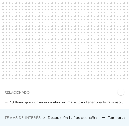
RELACIONADO
10 flores que conviene sembrar en marzo para tener una terraza espectacular en primavera
Di adiós a la buganvilla: esta es la trepadora perfecta para terrazas que es bonita y crece muy rápido
TEMAS DE INTERÉS
Decoración baños pequeños
Tumbonas h
Adidas ha rebajado las Samba más modernas color dulce de leche que combinan con todo y son súper cómodas