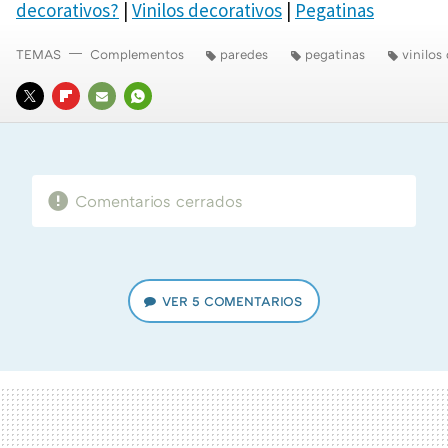
decorativos?
|
Vinilos decorativos
|
Pegatinas
TEMAS
Complementos
paredes
pegatinas
vinilos
TWITTER
FLIPBOARD
E-
WHATSAPP
MAIL
Comentarios cerrados
VER
5 COMENTARIOS