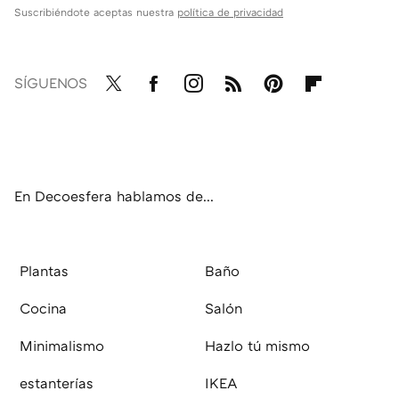
Suscribiéndote aceptas nuestra
política de privacidad
SÍGUENOS
Twit
Fac
Inst
RSS
Pint
Flip
ter
ebo
agr
eres
boa
ok
am
t
rd
En Decoesfera hablamos de...
Plantas
Baño
Cocina
Salón
Minimalismo
Hazlo tú mismo
estanterías
IKEA