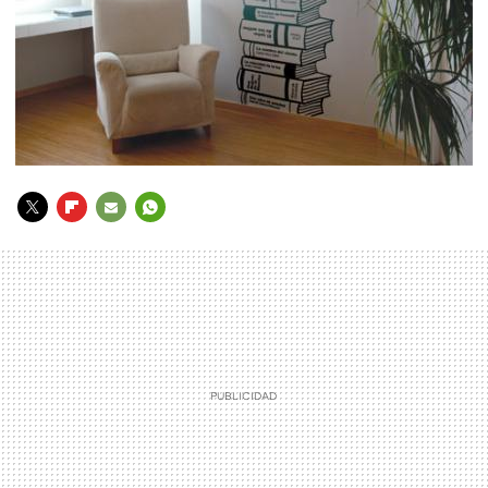
TWITTER
FLIPBOARD
E-
WHATSAPP
MAIL