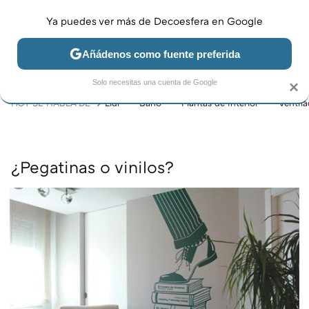
Ya puedes ver más de Decoesfera en Google
MENÚ
NUEVO
Añádenos como fuente preferida
JARDÍN Y TERRAZA
SALÓN
DORMITORIO
COCINA
Solo necesitas una cuenta de Google
×
HOY SE HABLA DE
Lidl
Baño
Plantas de interior
Ventil
¿Pegatinas o vinilos?