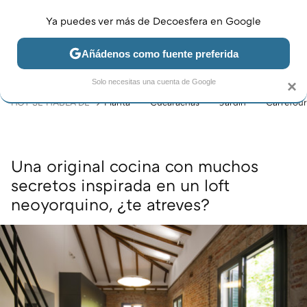
Ya puedes ver más de Decoesfera en Google
MENÚ
NUEVO
Añádenos como fuente preferida
JARDÍN Y TERRAZA
SALÓN
DORMITORIO
COCINA
Solo necesitas una cuenta de Google
×
HOY SE HABLA DE
Planta
Cucarachas
Jardín
Carrefour
Una original cocina con muchos
secretos inspirada en un loft
neoyorquino, ¿te atreves?