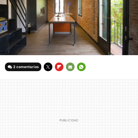
2 comentarios
TWITTER
FLIPBOARD
E-
WHATSAPP
MAIL