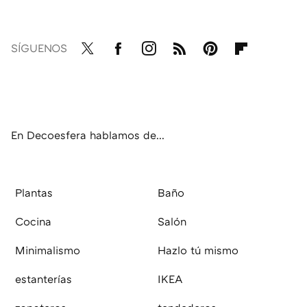
SÍGUENOS
Twit
Fac
Inst
RSS
Pint
Flip
ter
ebo
agr
eres
boa
ok
am
t
rd
En Decoesfera hablamos de...
Plantas
Baño
Cocina
Salón
Minimalismo
Hazlo tú mismo
estanterías
IKEA