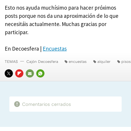
Esto nos ayuda muchísimo para hacer próximos
posts porque nos da una aproximación de lo que
necesitáis actualmente. Muchas gracias por
participar.
En Decoesfera |
Encuestas
TEMAS
Cajón Decoesfera
encuestas
alquiler
piso
TWITTER
FLIPBOARD
E-
WHATSAPP
MAIL
Comentarios cerrados