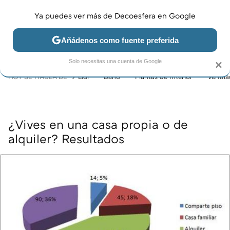
Ya puedes ver más de Decoesfera en Google
MENÚ
NUEVO
Añádenos como fuente preferida
JARDÍN Y TERRAZA
SALÓN
DORMITORIO
COCINA
Solo necesitas una cuenta de Google
×
HOY SE HABLA DE
Lidl
Baño
Plantas de interior
Ventil
¿Vives en una casa propia o de
alquiler? Resultados