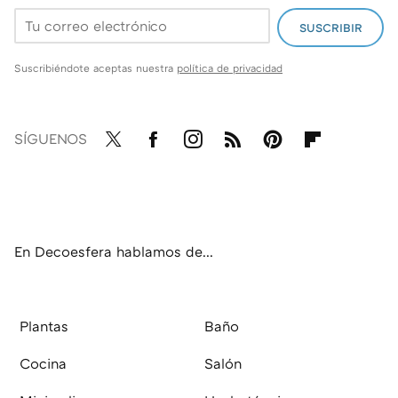
SUSCRIBIR
Suscribiéndote aceptas nuestra
política de privacidad
SÍGUENOS
Twit
Fac
Inst
RSS
Pint
Flip
ter
ebo
agr
eres
boa
ok
am
t
rd
En Decoesfera hablamos de...
Plantas
Baño
Cocina
Salón