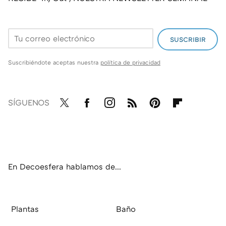
SUSCRIBIR
Suscribiéndote aceptas nuestra
política de privacidad
SÍGUENOS
Twit
Fac
Inst
RSS
Pint
Flip
ter
ebo
agr
eres
boa
ok
am
t
rd
En Decoesfera hablamos de...
Plantas
Baño