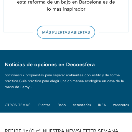
esta reforma de un bajo en Barcelona es de
lo más inspirador
MÁS PUERTAS ABIERTAS
Noticias de opciones en Decoesfera
opciones:27 propuestas para separar ambientes con estilo y de forma
práctica.Guía practica para elegir una chimenea ecológica en casa de la
mano de Leroy...
OTROS TEMAS:
Plantas
Baño
estanterías
IKEA
zapateros
RECIBE "In/Out", NUESTRA NEWSLETTER SEMANAL