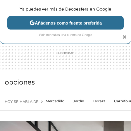
Ya puedes ver más de Decoesfera en Google
MENÚ
NUEVO
Añádenos como fuente preferida
JARDÍN Y TERRAZA
SALÓN
DORMITORIO
COCINA
Solo necesitas una cuenta de Google
×
opciones
Mercadillo
Jardín
Terraza
Carrefou
HOY SE HABLA DE