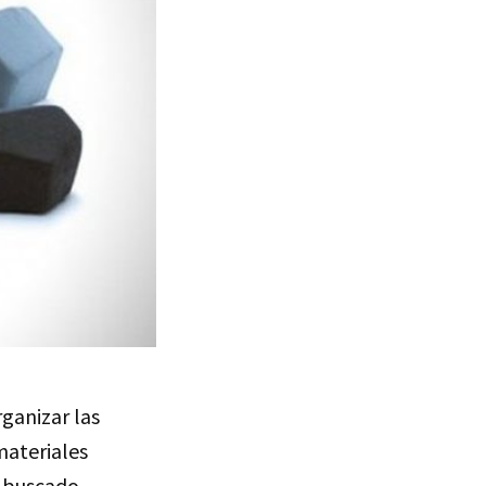
rganizar las
materiales
a buscado