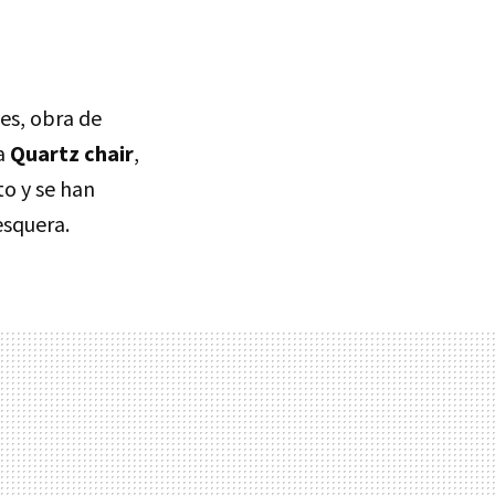
es, obra de
a
Quartz chair
,
o y se han
esquera.