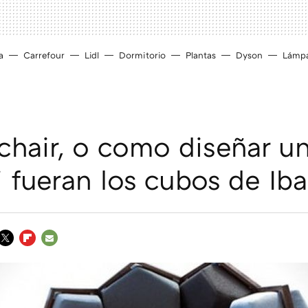
a
Carrefour
Lidl
Dormitorio
Plantas
Dyson
Lámp
chair, o como diseñar un
 fueran los cubos de Iba
TWITTER
FLIPBOARD
E-
MAIL