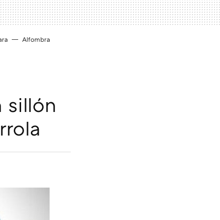
ara
Alfombra
 sillón
rrola