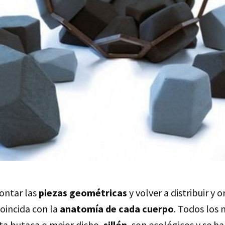
ontar las
piezas geométricas
y volver a distribuir y o
coincida con la
anatomía de cada cuerpo
. Todos los 
a butaca o mejor dicho,
sillón
, son ecológicos y se h