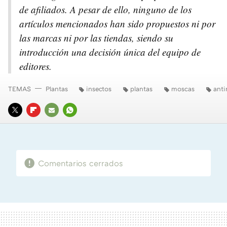
de afiliados. A pesar de ello, ninguno de los
artículos mencionados han sido propuestos ni por
las marcas ni por las tiendas, siendo su
introducción una decisión única del equipo de
editores.
TEMAS
Plantas
insectos
plantas
moscas
ant
TWITTER
FLIPBOARD
E-
WHATSAPP
MAIL
Comentarios cerrados