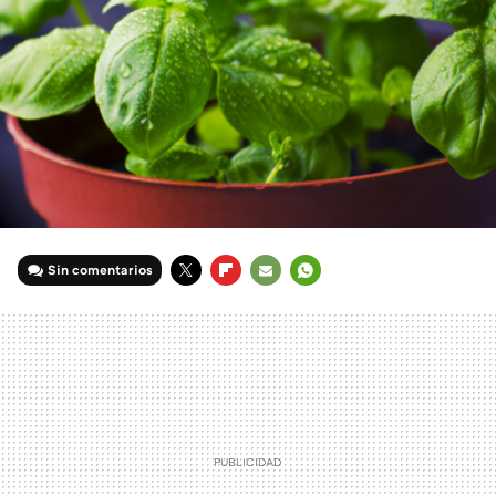
Sin comentarios
TWITTER
FLIPBOARD
E-
WHATSAPP
MAIL