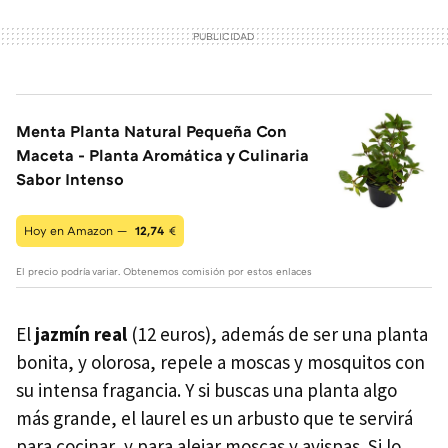
Menta Planta Natural Pequeña Con
Maceta - Planta Aromática y Culinaria
Sabor Intenso
Hoy en Amazon —
12,74
€
El precio podría variar. Obtenemos comisión por estos enlaces
El
jazmín real
(12 euros), además de ser una planta
bonita, y olorosa, repele a moscas y mosquitos con
su intensa fragancia. Y si buscas una planta algo
más grande, el laurel es un arbusto que te servirá
para cocinar, y para alejar moscas y avispas. Si lo