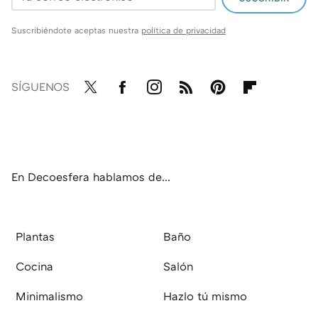
Suscribiéndote aceptas nuestra
política de privacidad
SÍGUENOS
Twit
Fac
Inst
RSS
Pint
Flip
ter
ebo
agr
eres
boa
ok
am
t
rd
En Decoesfera hablamos de...
Plantas
Baño
Cocina
Salón
Minimalismo
Hazlo tú mismo