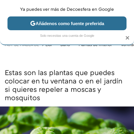
Ya puedes ver más de Decoesfera en Google
MENÚ
NUEVO
Añádenos como fuente preferida
JARDÍN Y TERRAZA
SALÓN
DORMITORIO
COCINA
Solo necesitas una cuenta de Google
×
HOY SE HABLA DE
Lidl
Baño
Plantas de interior
Ventil
Estas son las plantas que puedes
colocar en tu ventana o en el jardín
si quieres repeler a moscas y
mosquitos