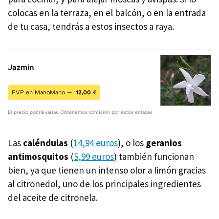
colocas en la terraza, en el balcón, o en la entrada
de tu casa, tendrás a estos insectos a raya.
Jazmín
PVP en ManoMano —
12,00
€
El precio podría variar. Obtenemos comisión por estos enlaces
Las
caléndulas
(
14,94 euros
), o los
geranios
antimosquitos
(
5,99 euros
) también funcionan
bien, ya que tienen un intenso olor a limón gracias
al citronedol, uno de los principales ingredientes
del aceite de citronela.