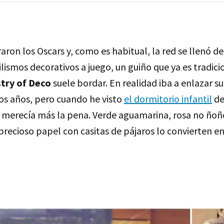
raron los Oscars y, como es habitual, la red se llenó de
lismos decorativos a juego, un guiño que ya es tradic
stry of Deco
suele bordar. En realidad iba a enlazar s
los años, pero cuando he visto
el dormitorio infantil
de
merecía más la pena. Verde aguamarina, rosa no ñoño,
precioso papel con casitas de pájaros lo convierten e