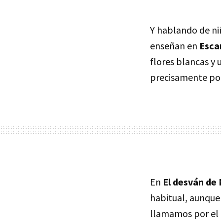
Y hablando de ni
enseñan en
Esca
flores blancas y 
precisamente por 
En
El desván d
habitual, aunque 
llamamos por el n