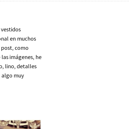
 vestidos
ional en muchos
u post, como
 las imágenes, he
 lino, detalles
n algo muy