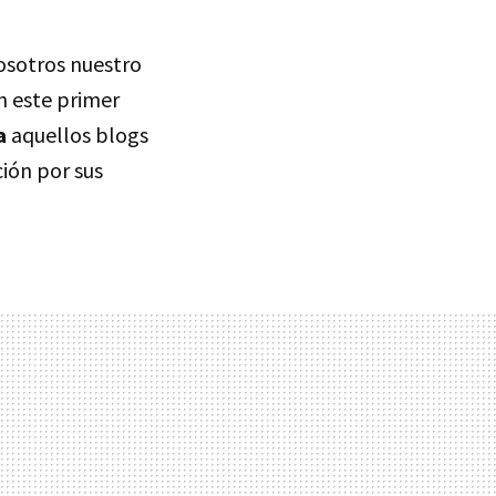
osotros nuestro
n este primer
a
aquellos blogs
ión por sus