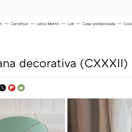
ín
Carrefour
Leroy Merlin
Lidl
Casa prefabricada
Coc
na decorativa (CXXXII)
TWITTER
FLIPBOARD
E-
MAIL