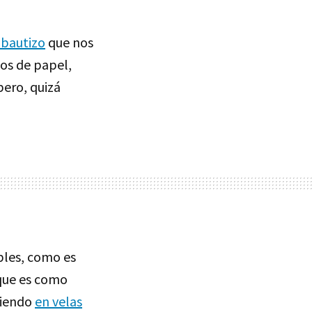
 bautizo
que nos
tos de papel,
pero, quizá
bles, como es
 que es como
tiendo
en velas