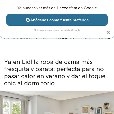
Ya puedes ver más de Decoesfera en Google
MENÚ
NUEVO
Añádenos como fuente preferida
JARDÍN Y TERRAZA
SALÓN
DORMITORIO
COCINA
Solo necesitas una cuenta de Google
×
HOY SE HABLA DE
Planta
Cucarachas
Jardín
Terraza
Ya en Lidl la ropa de cama más
fresquita y barata: perfecta para no
pasar calor en verano y dar el toque
chic al dormitorio