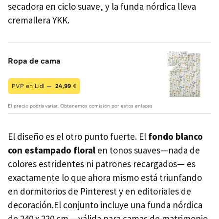
secadora en ciclo suave, y la funda nórdica lleva
cremallera YKK.
Ropa de cama
PVP en Lidl —
24,99
€
El precio podría variar. Obtenemos comisión por estos enlaces
El diseño es el otro punto fuerte. El
fondo blanco
con estampado floral
en tonos suaves—nada de
colores estridentes ni patrones recargados— es
exactamente lo que ahora mismo está triunfando
en dormitorios de Pinterest y en editoriales de
decoración.El conjunto incluye una funda nórdica
de 240 x 220 cm —válida para camas de matrimonio