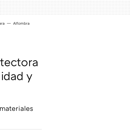
ara
Alfombra
otectora
lidad y
 materiales