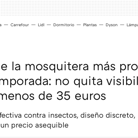
a
Carrefour
Lidl
Dormitorio
Plantas
Dyson
Lámp
ene la mosquitera más pr
mporada: no quita visibi
menos de 35 euros
ectiva contra insectos, diseño discreto,
y un precio asequible