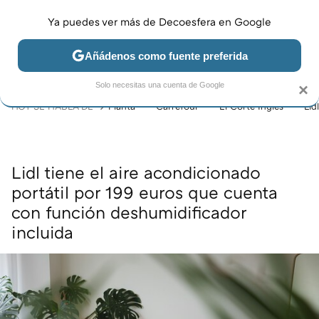
Ya puedes ver más de Decoesfera en Google
MENÚ
NUEVO
Añádenos como fuente preferida
JARDÍN Y TERRAZA
SALÓN
DORMITORIO
COCINA
Solo necesitas una cuenta de Google
×
HOY SE HABLA DE
Planta
Carrefour
El Corte Inglés
Lidl
Lidl tiene el aire acondicionado
portátil por 199 euros que cuenta
con función deshumidificador
incluida