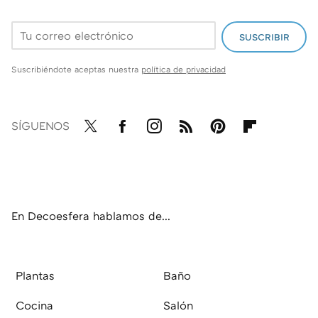
SUSCRIBIR
Suscribiéndote aceptas nuestra
política de privacidad
SÍGUENOS
Twit
Fac
Inst
RSS
Pint
Flip
ter
ebo
agr
eres
boa
ok
am
t
rd
En Decoesfera hablamos de...
Plantas
Baño
Cocina
Salón