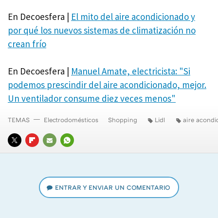
En Decoesfera |
El mito del aire acondicionado y
por qué los nuevos sistemas de climatización no
crean frío
En Decoesfera |
Manuel Amate, electricista: "Si
podemos prescindir del aire acondicionado, mejor.
Un ventilador consume diez veces menos"
TEMAS
Electrodomésticos
Shopping
Lidl
aire acondi
TWITTER
FLIPBOARD
E-
WHATSAPP
MAIL
ENTRAR Y ENVIAR UN COMENTARIO