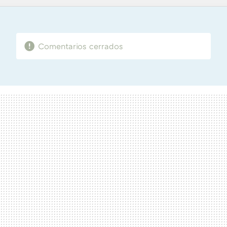
TWITTER
FLIPBOARD
E-
WHATSAPP
MAIL
Comentarios cerrados