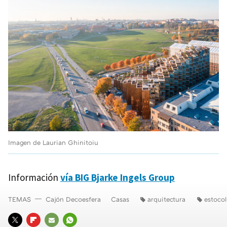
Imagen de Laurian Ghinitoiu
Información
vía BIG Bjarke Ingels Group
TEMAS
Cajón Decoesfera
Casas
arquitectura
estoco