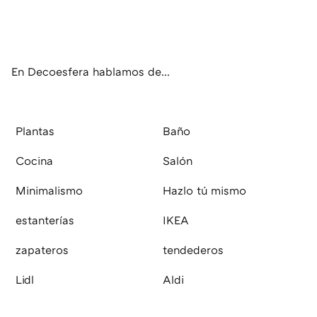
Twit
Fac
Inst
RSS
Pint
Flip
ter
ebo
agr
eres
boa
ok
am
t
rd
En Decoesfera hablamos de...
Plantas
Baño
Cocina
Salón
Minimalismo
Hazlo tú mismo
estanterías
IKEA
zapateros
tendederos
Lidl
Aldi