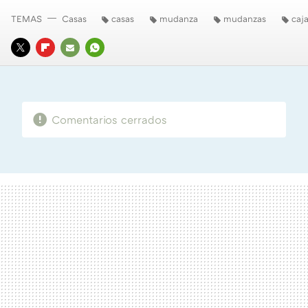
TEMAS
Casas
casas
mudanza
mudanzas
caj
TWITTER
FLIPBOARD
E-
WHATSAPP
MAIL
Comentarios cerrados