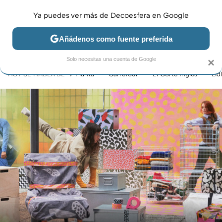
Ya puedes ver más de Decoesfera en Google
MENÚ
NUEVO
Añádenos como fuente preferida
JARDÍN Y TERRAZA
SALÓN
DORMITORIO
COCINA
Solo necesitas una cuenta de Google
×
HOY SE HABLA DE
Planta
Carrefour
El Corte Inglés
Lidl