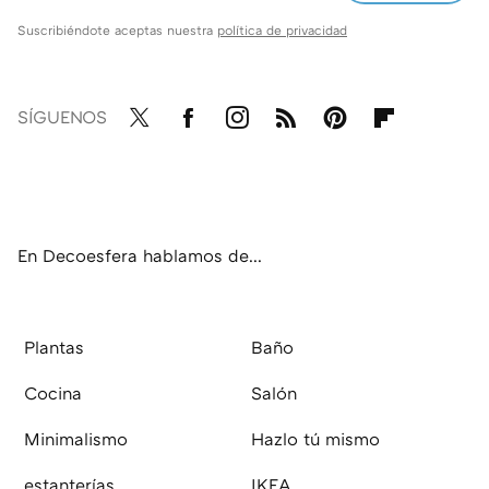
Suscribiéndote aceptas nuestra
política de privacidad
SÍGUENOS
Twit
Fac
Inst
RSS
Pint
Flip
ter
ebo
agr
eres
boa
ok
am
t
rd
En Decoesfera hablamos de...
Plantas
Baño
Cocina
Salón
Minimalismo
Hazlo tú mismo
estanterías
IKEA