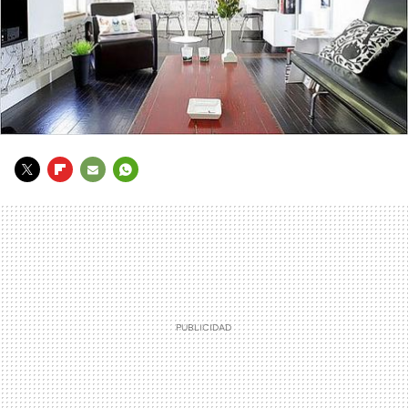
TWITTER
FLIPBOARD
E-
WHATSAPP
MAIL