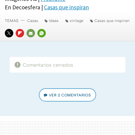
En Decoesfera |
Casas que inspiran
TEMAS
Casas
Ideas
vintage
Casas que inspiran
TWITTER
FLIPBOARD
E-
WHATSAPP
MAIL
Comentarios cerrados
VER
2 COMENTARIOS