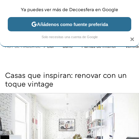
Ya puedes ver más de Decoesfera en Google
MENÚ
NUEVO
Añádenos como fuente preferida
JARDÍN Y TERRAZA
SALÓN
DORMITORIO
COCINA
Solo necesitas una cuenta de Google
×
HOY SE HABLA DE
Lidl
Baño
Plantas de interior
Ventil
Casas que inspiran: renovar con un
toque vintage