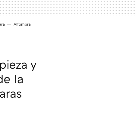
ara
Alfombra
pieza y
de la
aras