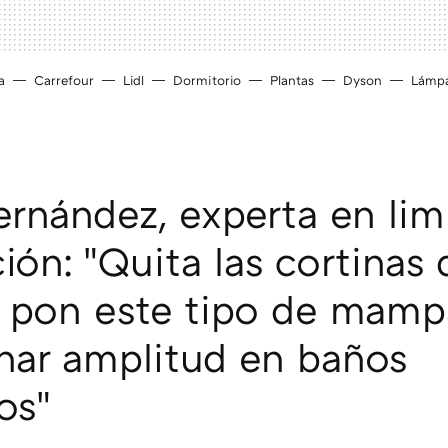
a
Carrefour
Lidl
Dormitorio
Plantas
Dyson
Lámp
ernández, experta en lim
ión: "Quita las cortinas 
 pon este tipo de mamp
nar amplitud en baños
os"