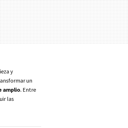
ieza y
ransformar un
e amplio
. Entre
ir las