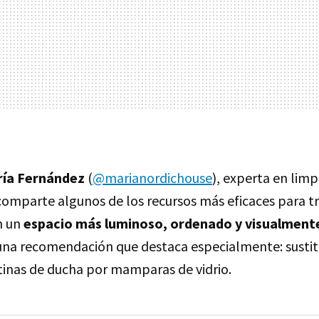
ía Fernández
(
@marianordichouse
), experta en limp
comparte algunos de los recursos más eficaces para t
n un
espacio más luminoso, ordenado y visualment
 una recomendación que destaca especialmente: sustitu
rtinas de ducha por mamparas de vidrio.