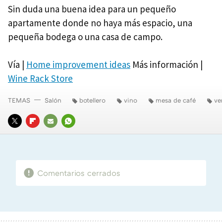
Sin duda una buena idea para un pequeño
apartamente donde no haya más espacio, una
pequeña bodega o una casa de campo.
Vía |
Home improvement ideas
Más información |
Wine Rack Store
TEMAS
Salón
botellero
vino
mesa de café
ve
TWITTER
FLIPBOARD
E-
WHATSAPP
MAIL
Comentarios cerrados