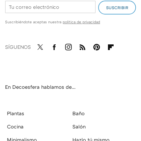
SUSCRIBIR
Suscribiéndote aceptas nuestra
política de privacidad
SÍGUENOS
Twit
Fac
Inst
RSS
Pint
Flip
ter
ebo
agr
eres
boa
ok
am
t
rd
En Decoesfera hablamos de...
Plantas
Baño
Cocina
Salón
Minimalismo
Hazlo tú mismo