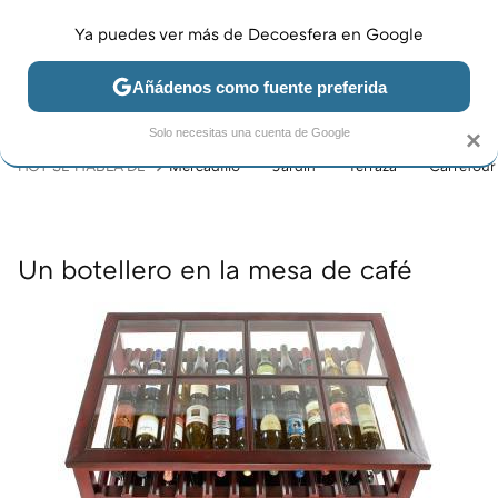
Ya puedes ver más de Decoesfera en Google
MENÚ
NUEVO
Añádenos como fuente preferida
JARDÍN Y TERRAZA
SALÓN
DORMITORIO
COCINA
Solo necesitas una cuenta de Google
×
HOY SE HABLA DE
Mercadillo
Jardín
Terraza
Carrefour
Un botellero en la mesa de café