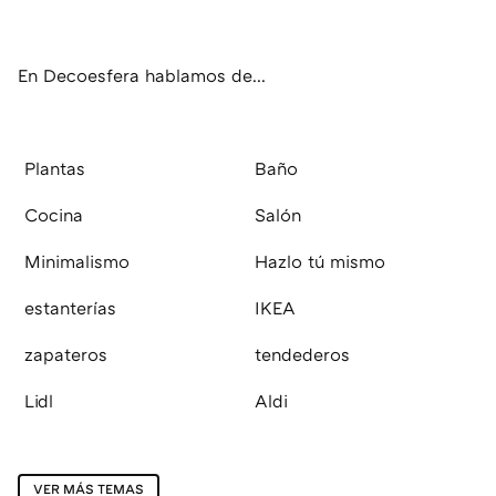
ter
ebo
agr
eres
boa
ok
am
t
rd
En Decoesfera hablamos de...
Plantas
Baño
Cocina
Salón
Minimalismo
Hazlo tú mismo
estanterías
IKEA
zapateros
tendederos
Lidl
Aldi
VER MÁS TEMAS