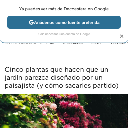
Ya puedes ver más de Decoesfera en Google
MENÚ
NUEVO
Añádenos como fuente preferida
JARDÍN Y TERRAZA
SALÓN
DORMITORIO
COCINA
Solo necesitas una cuenta de Google
×
HOY SE HABLA DE
Planta
Cucarachas
Jardín
Carrefour
Cinco plantas que hacen que un
jardín parezca diseñado por un
paisajista (y cómo sacarles partido)