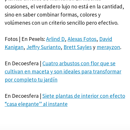
ocasiones, el verdadero lujo no está en la cantidad,
sino en saber combinar formas, colores y
volúmenes con un criterio sencillo pero efectivo.
Fotos | En Pexels:
Arlind D
,
Alexas Fotos
,
David
Kanigan
,
Jeffry Surianto
,
Brett Sayles
y
merayzon
.
En Decoesfera |
Cuatro arbustos con flor que se
cultivan en maceta y son ideales para transformar
por completo tu jardín
En Decoesfera |
Siete plantas de interior con efecto
“casa elegante” al instante