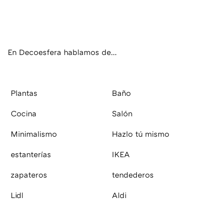
Twit
Fac
Inst
RSS
Pint
Flip
ter
ebo
agr
eres
boa
ok
am
t
rd
En Decoesfera hablamos de...
Plantas
Baño
Cocina
Salón
Minimalismo
Hazlo tú mismo
estanterías
IKEA
zapateros
tendederos
Lidl
Aldi