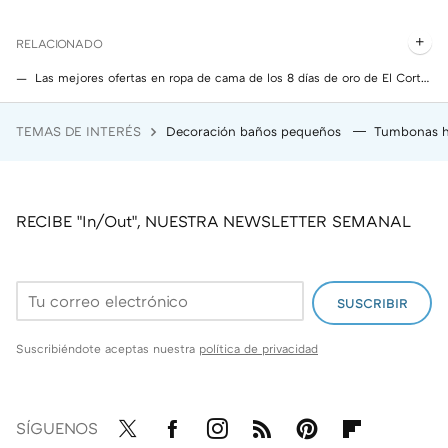
RELACIONADO
Las mejores ofertas en ropa de cama de los 8 días de oro de El Corte Inglés para vestir nuestro dormitorio
Aldi tiene un edredón sostenible que te ayudará a combatir el frío mientras duermes. Es económico y transpirable para equilibrar la temperatura y regular la humedad
TEMAS DE INTERÉS
Decoración baños pequeños
Tumbonas h
Cinco regalos bastante originales y prácticos para acertar en el Día del Padre por menos de 10 euros
RECIBE "In/Out", NUESTRA NEWSLETTER SEMANAL
SUSCRIBIR
Suscribiéndote aceptas nuestra
política de privacidad
SÍGUENOS