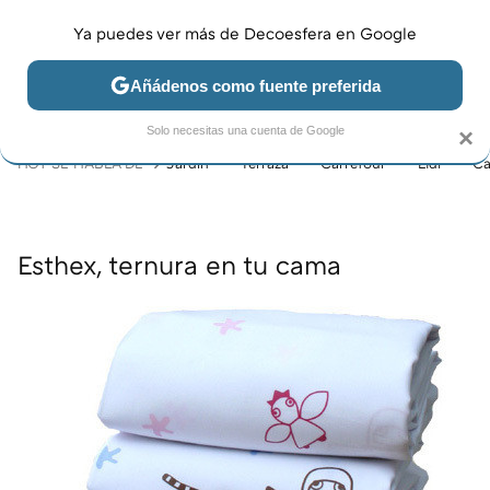
Ya puedes ver más de Decoesfera en Google
MENÚ
NUEVO
Añádenos como fuente preferida
JARDÍN Y TERRAZA
SALÓN
DORMITORIO
COCINA
Solo necesitas una cuenta de Google
×
HOY SE HABLA DE
Jardín
Terraza
Carrefour
Lidl
Ca
Esthex, ternura en tu cama