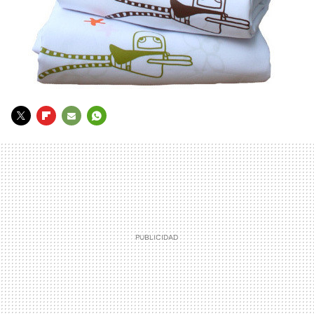
TWITTER
FLIPBOARD
E-
WHATSAPP
MAIL