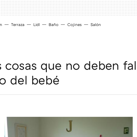
ín
Terraza
Lidl
Baño
Cojines
Salón
 cosas que no deben fal
to del bebé