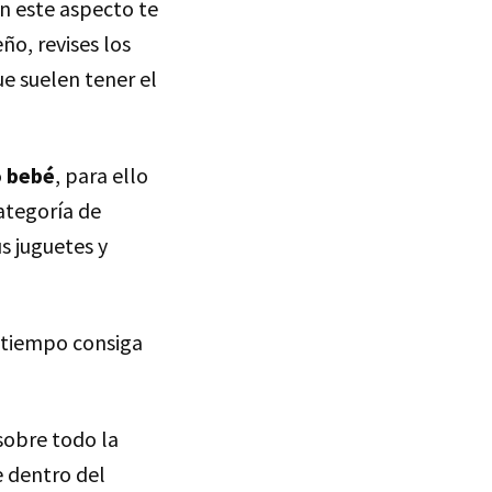
En este aspecto te
ño, revises los
ue suelen tener el
o bebé
, para ello
ategoría de
 juguetes y
o tiempo consiga
sobre todo la
e dentro del