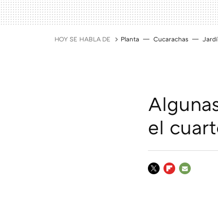
HOY SE HABLA DE
Planta
Cucarachas
Jard
Algunas
el cuar
TWITTER
FLIPBOARD
E-
MAIL