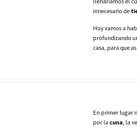
llenaríamos el c
innecesario de
ti
Hoy vamos a habl
profundizando u
casa, para que as
En primer lugar 
por la
cuna
, la 