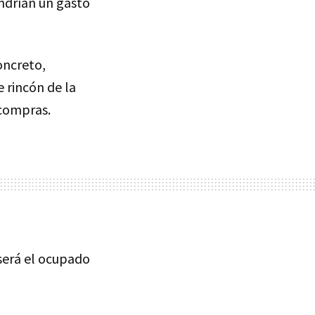
ndrían un gasto
oncreto,
 rincón de la
 compras.
será el ocupado