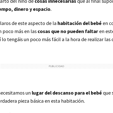
uarto del niño de
cosas innecesarias
que al final supo
empo, dinero y espacio
.
aros de este aspecto de la
habitación del bebé
en c
n poco más en las
cosas que no pueden faltar
en este
í lo tengáis un poco más fácil a la hora de realizar las
necesitamos un
lugar del descanso para el bebé
que 
verdadera pieza básica en esta habitación.