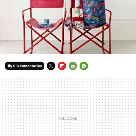
Sin comentarios
TWITTER
FLIPBOARD
E-
WHATSAPP
MAIL