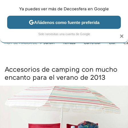
Ya puedes ver más de Decoesfera en Google
MENÚ
NUEVO
Añádenos como fuente preferida
JARDÍN Y TERRAZA
SALÓN
DORMITORIO
COCINA
Solo necesitas una cuenta de Google
×
HOY SE HABLA DE
Jardín
Terraza
Carrefour
Lidl
Ca
Accesorios de camping con mucho
encanto para el verano de 2013