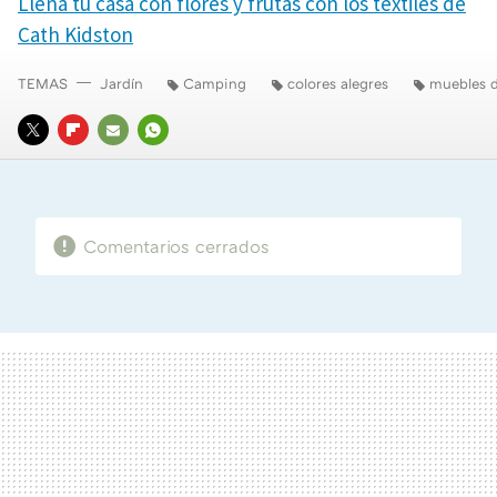
Llena tu casa con flores y frutas con los textiles de
Cath Kidston
TEMAS
Jardín
Camping
colores alegres
muebles d
TWITTER
FLIPBOARD
E-
WHATSAPP
MAIL
Comentarios cerrados