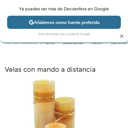
Ya puedes ver más de Decoesfera en Google
MENÚ
NUEVO
Añádenos como fuente preferida
JARDÍN Y TERRAZA
SALÓN
DORMITORIO
COCINA
Solo necesitas una cuenta de Google
×
HOY SE HABLA DE
Planta
Cucarachas
Jardín
Carrefour
Velas con mando a distancia