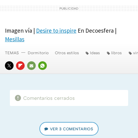
Imagen vía |
Desire to inspire
En Decoesfera |
Mesillas
TEMAS
Dormitorio
Otros estilos
Ideas
libros
vi
TWITTER
FLIPBOARD
E-
WHATSAPP
MAIL
Comentarios cerrados
VER
3 COMENTARIOS