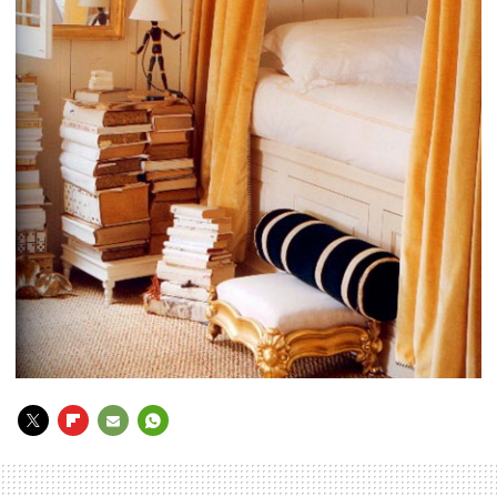
TWITTER
FLIPBOARD
E-
WHATSAPP
MAIL