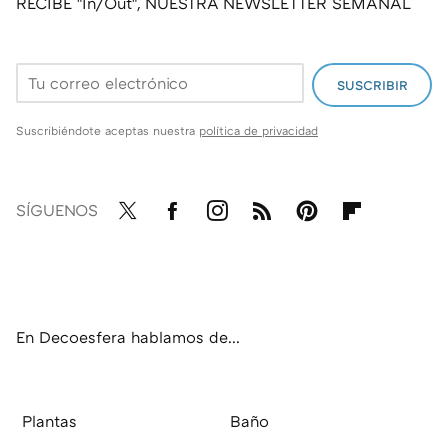
RECIBE "In/Out", NUESTRA NEWSLETTER SEMANAL
SUSCRIBIR
Suscribiéndote aceptas nuestra
política de privacidad
SÍGUENOS
Twit
Fac
Inst
RSS
Pint
Flip
ter
ebo
agr
eres
boa
ok
am
t
rd
En Decoesfera hablamos de...
Plantas
Baño