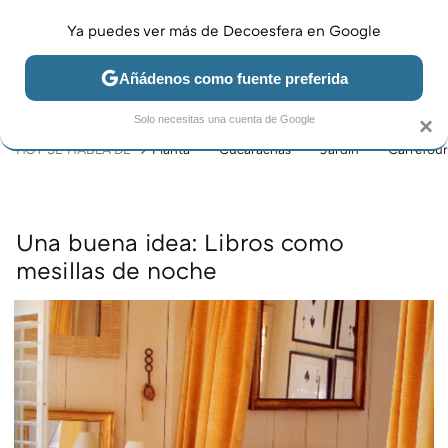
Ya puedes ver más de Decoesfera en Google
MENÚ
NUEVO
Añádenos como fuente preferida
JARDÍN Y TERRAZA
SALÓN
DORMITORIO
COCINA
Solo necesitas una cuenta de Google
×
HOY SE HABLA DE
Planta
Cucarachas
Jardín
Carrefour
Una buena idea: Libros como
mesillas de noche