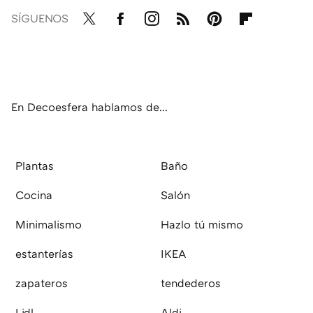
SÍGUENOS
Twit
Fac
Inst
RSS
Pint
Flip
ter
ebo
agr
eres
boa
ok
am
t
rd
En Decoesfera hablamos de...
Plantas
Baño
Cocina
Salón
Minimalismo
Hazlo tú mismo
estanterías
IKEA
zapateros
tendederos
Lidl
Aldi