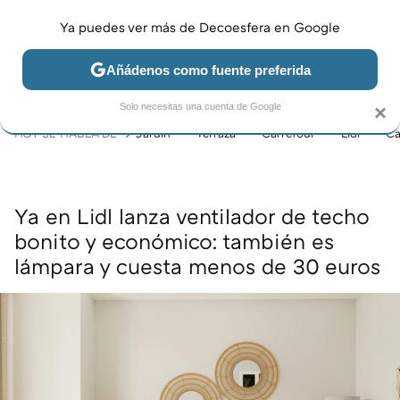
Ya puedes ver más de Decoesfera en Google
MENÚ
NUEVO
Añádenos como fuente preferida
JARDÍN Y TERRAZA
SALÓN
DORMITORIO
COCINA
Solo necesitas una cuenta de Google
×
HOY SE HABLA DE
Jardín
Terraza
Carrefour
Lidl
Ca
Ya en Lidl lanza ventilador de techo
bonito y económico: también es
lámpara y cuesta menos de 30 euros