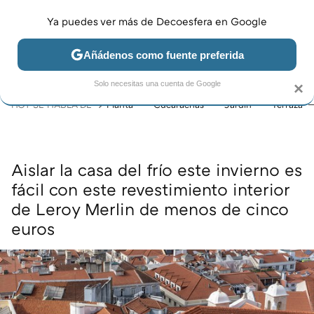
Ya puedes ver más de Decoesfera en Google
MENÚ
NUEVO
Añádenos como fuente preferida
JARDÍN Y TERRAZA
SALÓN
DORMITORIO
COCINA
Solo necesitas una cuenta de Google
×
HOY SE HABLA DE
Planta
Cucarachas
Jardín
Terraza
Aislar la casa del frío este invierno es
fácil con este revestimiento interior
de Leroy Merlin de menos de cinco
euros