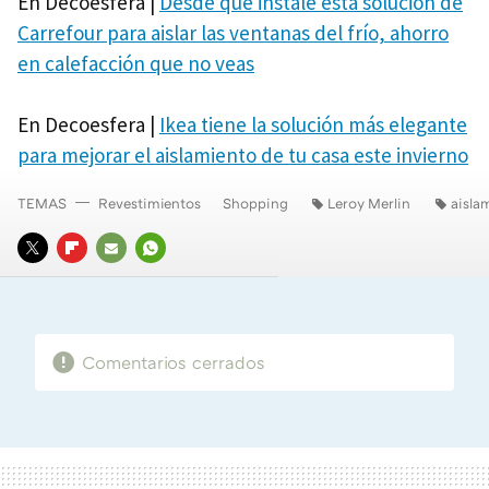
En Decoesfera |
Desde que instalé esta solución de
Carrefour para aislar las ventanas del frío, ahorro
en calefacción que no veas
En Decoesfera |
Ikea tiene la solución más elegante
para mejorar el aislamiento de tu casa este invierno
TEMAS
Revestimientos
Shopping
Leroy Merlin
aisla
TWITTER
FLIPBOARD
E-
WHATSAPP
MAIL
Comentarios cerrados