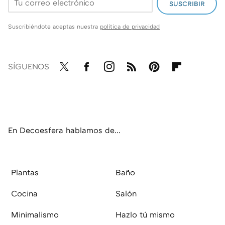
SUSCRIBIR
Suscribiéndote aceptas nuestra
política de privacidad
SÍGUENOS
Twit
Fac
Inst
RSS
Pint
Flip
ter
ebo
agr
eres
boa
ok
am
t
rd
En Decoesfera hablamos de...
Plantas
Baño
Cocina
Salón
Minimalismo
Hazlo tú mismo