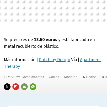
Su precio es de
18.50 euros
y está fabricado en
metal recubierto de plástico.
Más información |
Dutch by Design
Vía |
Apartment
Therapy
TEMAS
Complementos
Cocina
Moderno
Cocina
d
TWITTER
FLIPBOARD
E-
WHATSAPP
MAIL