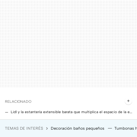
RELACIONADO
Lidl y la estantería extensible barata que multiplica el espacio de la encimera de la cocina como por arte de magia
Lidl tiene un organizador para armarios y cajones que cuesta menos de 10 euros
TEMAS DE INTERÉS
Decoración baños pequeños
Tumbonas h
Nunca confió en el Apple Watch. Hasta que una notificación le cambió la vida