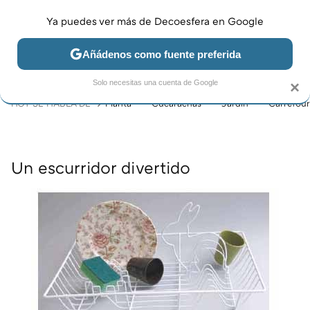
Ya puedes ver más de Decoesfera en Google
MENÚ
NUEVO
Añádenos como fuente preferida
JARDÍN Y TERRAZA
SALÓN
DORMITORIO
COCINA
Solo necesitas una cuenta de Google
×
HOY SE HABLA DE
Planta
Cucarachas
Jardín
Carrefour
Un escurridor divertido