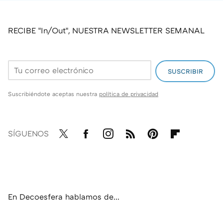
La guía definitiva para limpiar la grasa de la cocina dependiendo del material y el acabado de los muebles: quedarán como nuevos
Adiós al moho de la goma de la lavadora: el truco para eliminarlo con un ingrediente que todos tenemos en casa
RECIBE "In/Out", NUESTRA NEWSLETTER SEMANAL
SUSCRIBIR
Suscribiéndote aceptas nuestra
política de privacidad
SÍGUENOS
Twit
Fac
Inst
RSS
Pint
Flip
ter
ebo
agr
eres
boa
ok
am
t
rd
En Decoesfera hablamos de...