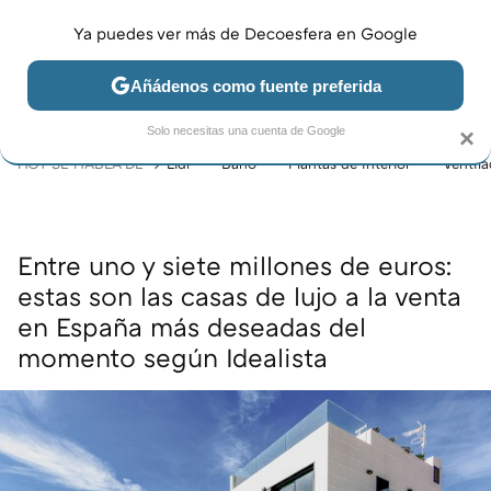
Ya puedes ver más de Decoesfera en Google
MENÚ
NUEVO
Añádenos como fuente preferida
JARDÍN Y TERRAZA
SALÓN
DORMITORIO
COCINA
Solo necesitas una cuenta de Google
×
HOY SE HABLA DE
Lidl
Baño
Plantas de interior
Ventil
Entre uno y siete millones de euros:
estas son las casas de lujo a la venta
en España más deseadas del
momento según Idealista