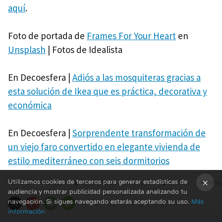
aquí
.
Foto de portada de
Frames For Your Heart
en
Unsplash
| Fotos de Idealista
En Decoesfera |
Adiós a las mosquiteras gracias a
esta solución de Ikea que es práctica, decorativa y
económica
En Decoesfera |
Sorprendente transformación de
un viejo faro convertido en elegante vivienda de
estilo mediterráneo con seis dormitorios
Utilizamos cookies de terceros para generar estadísticas de
TEMAS
Casas
lujo
Casas de lujo
chalets
Villa
audiencia y mostrar publicidad personalizada analizando tu
×
navegación. Si sigues navegando estarás aceptando su uso.
Más
información
TWITTER
FLIPBOARD
E-
WHATSAPP