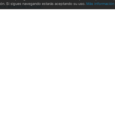
ión. Si sigues navegando estarás aceptando su uso.
Más información
ICA: MARISCAL Y SALAS