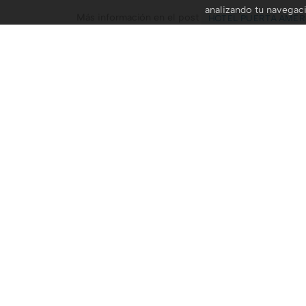
analizando tu navegac
Más información en el post
HOTEL PUERTA AMÉR
TODAS LAS GALERÍAS DE DECOESFERA