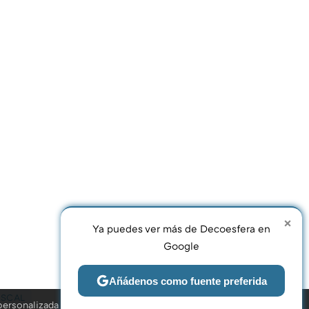
×
Ya puedes ver más de Decoesfera en
Google
Compartir
FACEBOOK
X
E-
Añádenos como fuente preferida
MAIL
ISCAL
personalizada