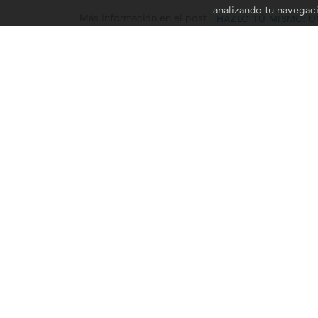
analizando tu navegac
Más información en el post
HAZLO TÚ MISMO: U
TODAS LAS GALERÍAS DE DECOESFERA