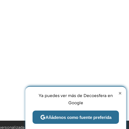
×
Ya puedes ver más de Decoesfera en
Google
Compartir
FACEBOOK
X
E-
Añádenos como fuente preferida
MAIL
personalizada