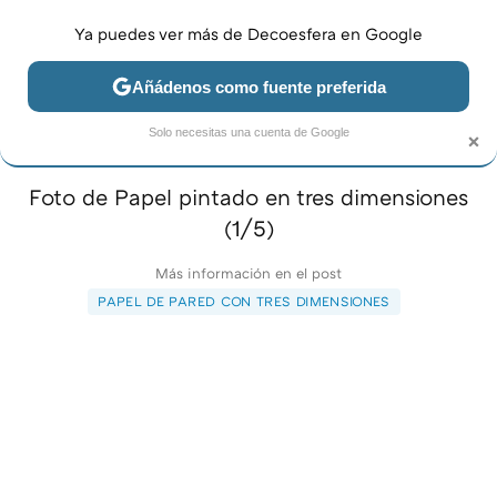
Ya puedes ver más de Decoesfera en Google
MENÚ
NUEVO
Añádenos como fuente preferida
JARDÍN Y TERRAZA
SALÓN
DORMITORIO
COCINA
×
Solo necesitas una cuenta de Google
Foto de Papel pintado en tres dimensiones
(1/5)
Más información en el post
PAPEL DE PARED CON TRES DIMENSIONES