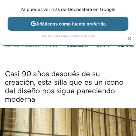
Ya puedes ver más de Decoesfera en Google
MENÚ
NUEVO
Añádenos como fuente preferida
JARDÍN Y TERRAZA
SALÓN
DORMITORIO
COCINA
Solo necesitas una cuenta de Google
×
HOY SE HABLA DE
Planta
Cucarachas
Jardín
Carrefour
Casi 90 años después de su
creación, esta silla que es un icono
del diseño nos sigue pareciendo
moderna