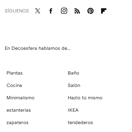
SÍGUENOS
Twit
Fac
Inst
RSS
Pint
Flip
ter
ebo
agr
eres
boa
ok
am
t
rd
En Decoesfera hablamos de...
Plantas
Baño
Cocina
Salón
Minimalismo
Hazlo tú mismo
estanterías
IKEA
zapateros
tendederos