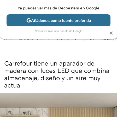
Ya puedes ver más de Decoesfera en Google
MENÚ
NUEVO
Añádenos como fuente preferida
JARDÍN Y TERRAZA
SALÓN
DORMITORIO
COCINA
Solo necesitas una cuenta de Google
×
HOY SE HABLA DE
Planta
Cucarachas
Jardín
Carrefour
Carrefour tiene un aparador de
madera con luces LED que combina
almacenaje, diseño y un aire muy
actual