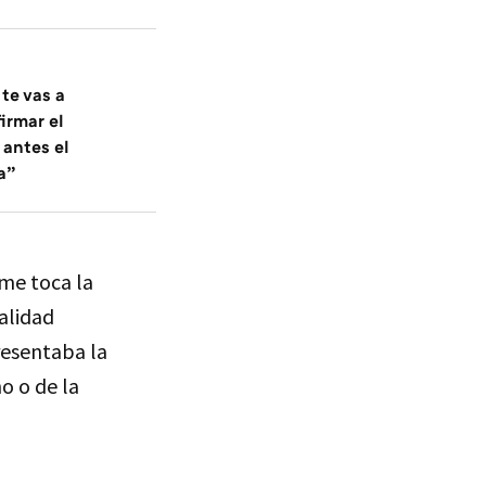
 te vas a
irmar el
 antes el
a”
 me toca la
alidad
resentaba la
no o de la