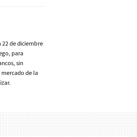
 22 de diciembre
uego, para
bancos, sin
el mercado de la
izar.