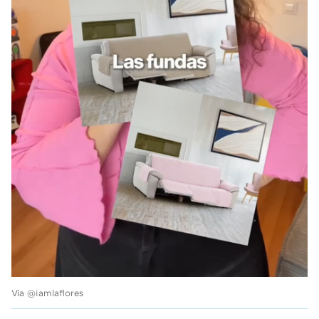
Vía @iamlaflores