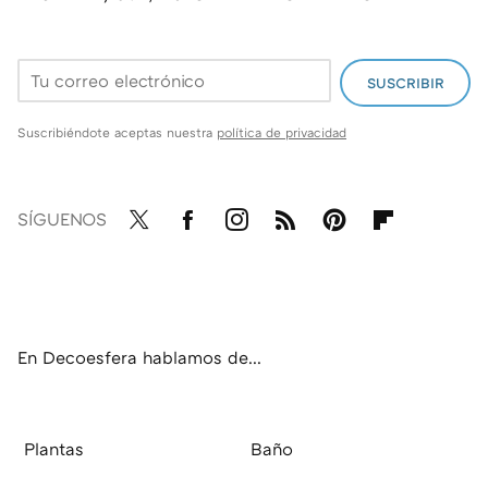
SUSCRIBIR
Suscribiéndote aceptas nuestra
política de privacidad
SÍGUENOS
Twit
Fac
Inst
RSS
Pint
Flip
ter
ebo
agr
eres
boa
ok
am
t
rd
En Decoesfera hablamos de...
Plantas
Baño