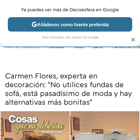
Ya puedes ver más de Decoesfera en Google
MENÚ
NUEVO
Añádenos como fuente preferida
JARDÍN Y TERRAZA
SALÓN
DORMITORIO
COCINA
Solo necesitas una cuenta de Google
×
HOY SE HABLA DE
Felicidad
Toldo
Baño
Plantas de inte
Carmen Flores, experta en
decoración: "No utilices fundas de
sofá, está pasadísimo de moda y hay
alternativas más bonitas"