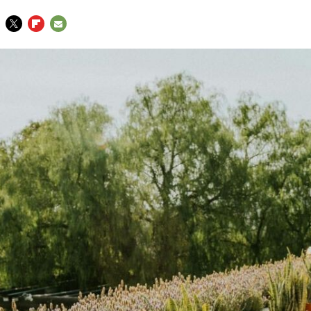
TWITTER
FLIPBOARD
E-
MAIL