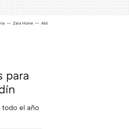
ina
Zara Home
Aldi
s para
dín
 todo el año