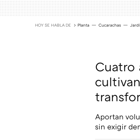
HOY SE HABLA DE
Planta
Cucarachas
Jard
Cuatro 
cultiva
transfo
Aportan volu
sin exigir d